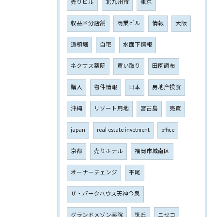
売りビル
北九州市
東京
収益区分店舗
商業ビル
情報
大阪
道頓堀
自宅
水面下情報
ネクサス薬院
買い取り
田園調布
購入
物件情報
日本
房地产投资
沖縄
リゾート用地
宮古島
売買
japan
real estate invetment
office
京都
売りホテル
福岡市城南区
オーナーチェンジ
平尾
ザ・パークハウス天神今泉
グランドメゾン薬院
笹丘
ニセコ