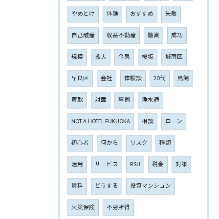
やめとけ
体験
おすすめ
失敗
自己破産
収益不動産
融資
成功
規模
拡大
今泉
桜坂
城南区
早良区
会社
体験談
20代
鳥飼
買取
対面
事例
浄水通
NOT A HOTEL FUKUOKA
相談
ローン
初心者
何から
リスク
種類
活用
サービス
RSU
税金
対策
賃料
どうする
投資マンション
火災保険
不労所得