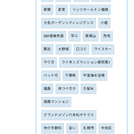
新築
変更
リッツカールトン福岡
大名ガーデンシティレジデンス
小倉
MJR香椎参道
学ぶ
南青山
売地
駅近
大野城
口コミ
ウイスキー
やり方
ライオンズマンション薬院第3
ペット可
千葉県
中里海水浴場
福島
待つべきか
久留米
高級マンション
グランドメゾン六本松ザテラス
仲介手数料
安い
札幌市
中央区