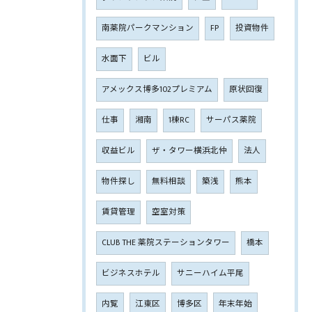
南薬院パークマンション
FP
投資物件
水面下
ビル
アメックス博多102プレミアム
原状回復
仕事
湘南
1棟RC
サーパス薬院
収益ビル
ザ・タワー横浜北仲
法人
物件探し
無料相談
築浅
熊本
賃貸管理
空室対策
CLUB THE 薬院ステーションタワー
橋本
ビジネスホテル
サニーハイム平尾
内覧
江東区
博多区
年末年始