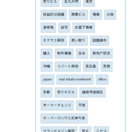
売りビル
北九州市
東京
収益区分店舗
商業ビル
情報
大阪
道頓堀
自宅
水面下情報
ネクサス薬院
買い取り
田園調布
購入
物件情報
日本
房地产投资
沖縄
リゾート用地
宮古島
売買
japan
real estate invetment
office
京都
売りホテル
福岡市城南区
オーナーチェンジ
平尾
ザ・パークハウス天神今泉
グランドメゾン薬院
笹丘
ニセコ