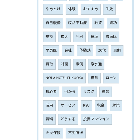
やめとけ
体験
おすすめ
失敗
自己破産
収益不動産
融資
成功
規模
拡大
今泉
桜坂
城南区
早良区
会社
体験談
20代
鳥飼
買取
対面
事例
浄水通
NOT A HOTEL FUKUOKA
相談
ローン
初心者
何から
リスク
種類
活用
サービス
RSU
税金
対策
賃料
どうする
投資マンション
火災保険
不労所得