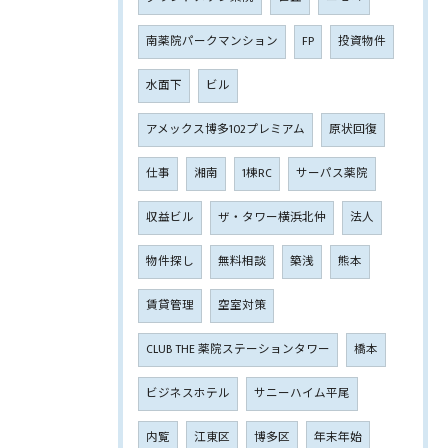
南薬院パークマンション
FP
投資物件
水面下
ビル
アメックス博多102プレミアム
原状回復
仕事
湘南
1棟RC
サーパス薬院
収益ビル
ザ・タワー横浜北仲
法人
物件探し
無料相談
築浅
熊本
賃貸管理
空室対策
CLUB THE 薬院ステーションタワー
橋本
ビジネスホテル
サニーハイム平尾
内覧
江東区
博多区
年末年始