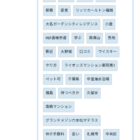
新築
変更
リッツカールトン福岡
大名ガーデンシティレジデンス
小倉
MJR香椎参道
学ぶ
南青山
売地
駅近
大野城
口コミ
ウイスキー
やり方
ライオンズマンション薬院第3
ペット可
千葉県
中里海水浴場
福島
待つべきか
久留米
高級マンション
グランドメゾン六本松ザテラス
仲介手数料
安い
札幌市
中央区