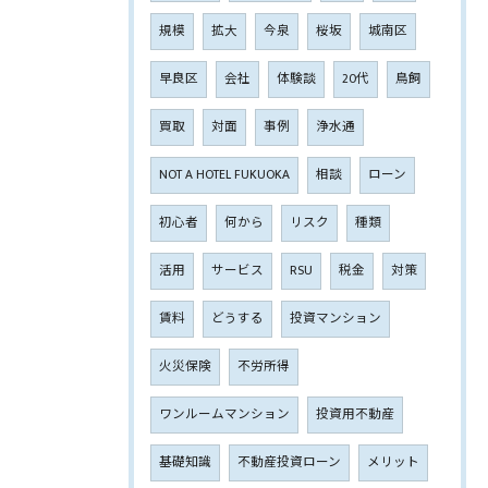
規模
拡大
今泉
桜坂
城南区
早良区
会社
体験談
20代
鳥飼
買取
対面
事例
浄水通
NOT A HOTEL FUKUOKA
相談
ローン
初心者
何から
リスク
種類
活用
サービス
RSU
税金
対策
賃料
どうする
投資マンション
火災保険
不労所得
ワンルームマンション
投資用不動産
基礎知識
不動産投資ローン
メリット