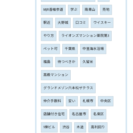
MJR香椎参道
学ぶ
南青山
売地
駅近
大野城
口コミ
ウイスキー
やり方
ライオンズマンション薬院第3
ペット可
千葉県
中里海水浴場
福島
待つべきか
久留米
高級マンション
グランドメゾン六本松ザテラス
仲介手数料
安い
札幌市
中央区
店舗付き住宅
名古屋市
名東区
1棟ビル
渋谷
木造
高利回り