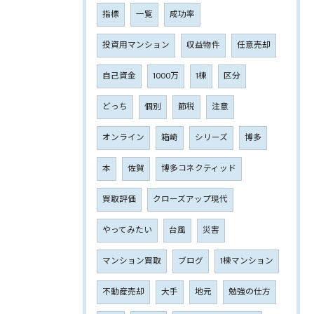
指標
一覧
成功率
投資用マンション
収益物件
任意売却
自己資金
1000万
1棟
区分
どっち
個別
節税
注意
オンライン
箱崎
シリーズ
博多
本
佐賀
博多コネクティッド
買取評価
クローズアップ現代
やってみたい
台風
災害
マンション買取
ブログ
1棟マンション
不動産売却
大手
地元
勉強の仕方