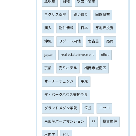
道頓堀
自宅
水面下情報
ネクサス薬院
買い取り
田園調布
購入
物件情報
日本
房地产投资
沖縄
リゾート用地
宮古島
売買
japan
real estate invetment
office
京都
売りホテル
福岡市城南区
オーナーチェンジ
平尾
ザ・パークハウス天神今泉
グランドメゾン薬院
笹丘
ニセコ
南薬院パークマンション
FP
投資物件
水面下
ビル