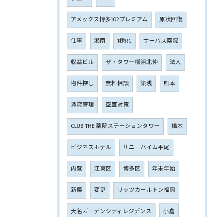
アメックス博多102プレミアム
原状回復
仕事
湘南
1棟RC
サーパス薬院
収益ビル
ザ・タワー横浜北仲
法人
物件探し
無料相談
築浅
熊本
賃貸管理
空室対策
CLUB THE 薬院ステーションタワー
橋本
ビジネスホテル
サニーハイム平尾
内覧
江東区
博多区
年末年始
新築
変更
リッツカールトン福岡
大名ガーデンシティレジデンス
小倉