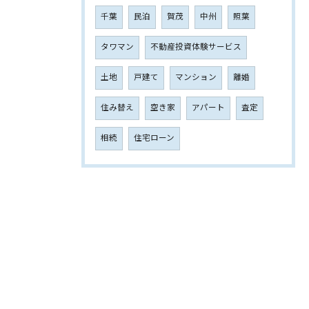
千葉
民泊
賀茂
中州
照葉
タワマン
不動産投資体験サービス
土地
戸建て
マンション
離婚
住み替え
空き家
アパート
査定
相続
住宅ローン