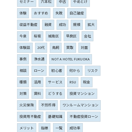
セミナー
六本松
中古
やめとけ
体験
おすすめ
失敗
自己破産
収益不動産
融資
成功
規模
拡大
今泉
桜坂
城南区
早良区
会社
体験談
20代
鳥飼
買取
対面
事例
浄水通
NOT A HOTEL FUKUOKA
相談
ローン
初心者
何から
リスク
種類
活用
サービス
RSU
税金
対策
賃料
どうする
投資マンション
火災保険
不労所得
ワンルームマンション
投資用不動産
基礎知識
不動産投資ローン
メリット
指標
一覧
成功率