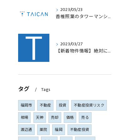
2023/05/23
香椎照葉のタワーマンション！高利回りオーナーチェンジ販売します！
2023/03/27
【新着物件情報】絶対に手に入れたい福岡市西中洲の収益テナントビル
タグ
Tags
福岡市
不動産
投資
不動産投資リスク
相場
天神
売却
価格
売る
渡辺通
薬院
福岡
不動産投資