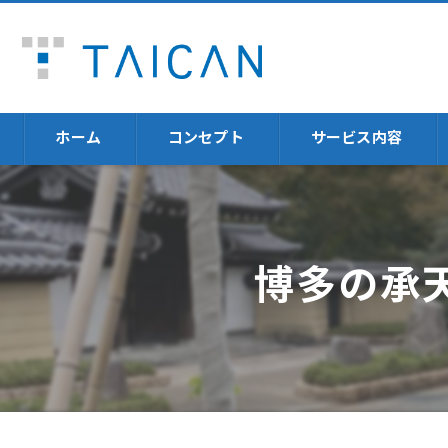
ホーム
コンセプト
サービス内容
不動産売却
福岡の不動産売却に
博多の承
不動産投資体験
火災保険
資産運用
セミナー