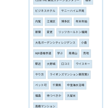
CLUB THE 薬院ステーションタワー
橋本
ビジネスホテル
サニーハイム平尾
内覧
江東区
博多区
年末年始
新築
変更
リッツカールトン福岡
大名ガーデンシティレジデンス
小倉
MJR香椎参道
学ぶ
南青山
売地
駅近
大野城
口コミ
ウイスキー
やり方
ライオンズマンション薬院第3
ペット可
千葉県
中里海水浴場
福島
待つべきか
久留米
高級マンション