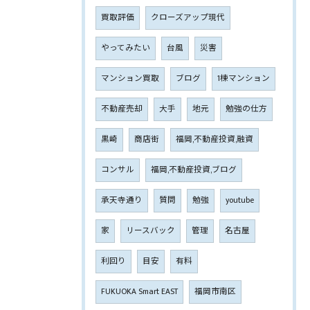
買取評価
クローズアップ現代
やってみたい
台風
災害
マンション買取
ブログ
1棟マンション
不動産売却
大手
地元
勉強の仕方
黒崎
商店街
福岡,不動産投資,融資
コンサル
福岡,不動産投資,ブログ
承天寺通り
質問
勉強
youtube
家
リースバック
管理
名古屋
利回り
目安
有料
FUKUOKA Smart EAST
福岡市南区