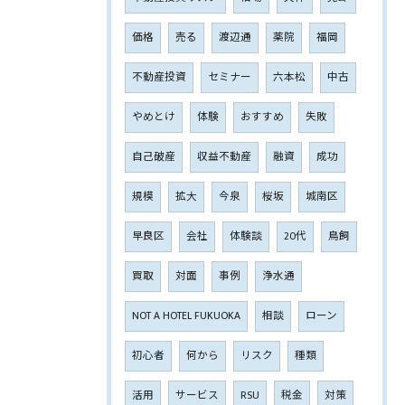
価格
売る
渡辺通
薬院
福岡
不動産投資
セミナー
六本松
中古
やめとけ
体験
おすすめ
失敗
自己破産
収益不動産
融資
成功
規模
拡大
今泉
桜坂
城南区
早良区
会社
体験談
20代
鳥飼
買取
対面
事例
浄水通
NOT A HOTEL FUKUOKA
相談
ローン
初心者
何から
リスク
種類
活用
サービス
RSU
税金
対策