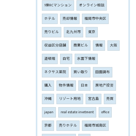
1棟RCマンション
オンライン相談
ホテル
売却情報
福岡市中央区
売りビル
北九州市
東京
収益区分店舗
商業ビル
情報
大阪
道頓堀
自宅
水面下情報
ネクサス薬院
買い取り
田園調布
購入
物件情報
日本
房地产投资
沖縄
リゾート用地
宮古島
売買
japan
real estate invetment
office
京都
売りホテル
福岡市城南区