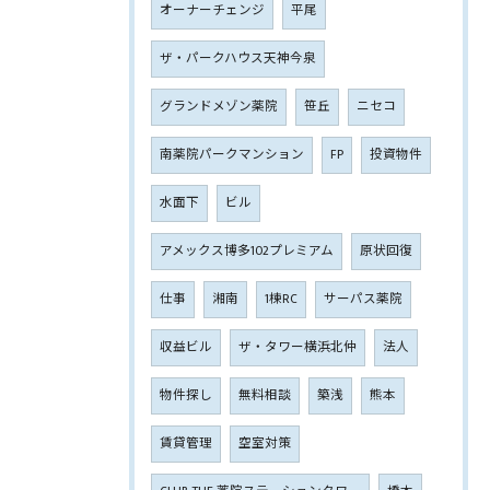
オーナーチェンジ
平尾
ザ・パークハウス天神今泉
グランドメゾン薬院
笹丘
ニセコ
南薬院パークマンション
FP
投資物件
水面下
ビル
アメックス博多102プレミアム
原状回復
仕事
湘南
1棟RC
サーパス薬院
収益ビル
ザ・タワー横浜北仲
法人
物件探し
無料相談
築浅
熊本
賃貸管理
空室対策