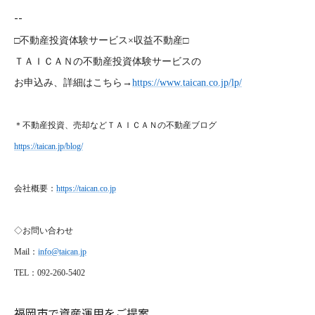
--
□不動産投資体験サービス×収益不動産□
ＴＡＩＣＡＮの不動産投資体験サービスの
お申込み、詳細はこちら→
https://www.taican.co.jp/lp/
＊不動産投資、売却などＴＡＩＣＡＮの不動産ブログ
https://taican.jp/blog/
会社概要：
https://taican.co.jp
◇お問い合わせ
Mail
：
info@taican.jp
TEL
：092-260-5402
福岡市で資産運用をご提案