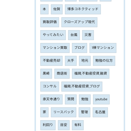
本
佐賀
博多コネクティッド
買取評価
クローズアップ現代
やってみたい
台風
災害
マンション買取
ブログ
1棟マンション
不動産売却
大手
地元
勉強の仕方
黒崎
商店街
福岡,不動産投資,融資
コンサル
福岡,不動産投資,ブログ
承天寺通り
質問
勉強
youtube
家
リースバック
管理
名古屋
利回り
目安
有料