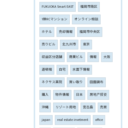
FUKUOKA Smart EAST
福岡市南区
1棟RCマンション
オンライン相談
ホテル
売却情報
福岡市中央区
売りビル
北九州市
東京
収益区分店舗
商業ビル
情報
大阪
道頓堀
自宅
水面下情報
ネクサス薬院
買い取り
田園調布
購入
物件情報
日本
房地产投资
沖縄
リゾート用地
宮古島
売買
japan
real estate invetment
office