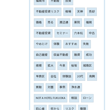
福岡市
不動産
投資
不動産投資リスク
相場
天神
売却
価格
売る
渡辺通
薬院
福岡
不動産投資
セミナー
六本松
中古
やめとけ
体験
おすすめ
失敗
自己破産
収益不動産
融資
成功
規模
拡大
今泉
桜坂
城南区
早良区
会社
体験談
20代
鳥飼
買取
対面
事例
浄水通
NOT A HOTEL FUKUOKA
相談
ローン
初心者
何から
リスク
種類