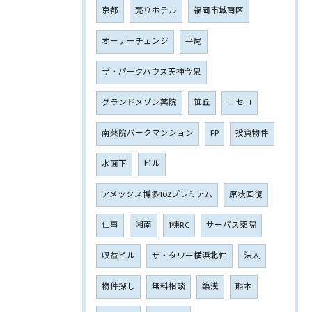
京都
売りホテル
福岡市城南区
オーナーチェンジ
平尾
ザ・パークハウス天神今泉
グランドメゾン薬院
笹丘
ニセコ
南薬院パークマンション
FP
投資物件
水面下
ビル
アメックス博多102プレミアム
原状回復
仕事
湘南
1棟RC
サーパス薬院
収益ビル
ザ・タワー横浜北仲
法人
物件探し
無料相談
築浅
熊本