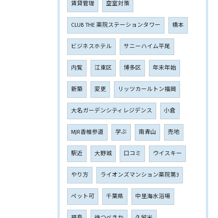
賃貸管理
空室対策
CLUB THE 薬院ステーションタワー
橋本
ビジネスホテル
サニーハイム平尾
内覧
江東区
博多区
年末年始
新築
変更
リッツカールトン福岡
大名ガーデンシティレジデンス
小倉
MJR香椎参道
学ぶ
南青山
売地
駅近
大野城
口コミ
ウイスキー
やり方
ライオンズマンション薬院第3
ペット可
千葉県
中里海水浴場
福島
待つべきか
久留米