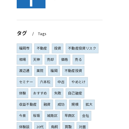
タグ
Tags
福岡市
不動産
投資
不動産投資リスク
相場
天神
売却
価格
売る
渡辺通
薬院
福岡
不動産投資
セミナー
六本松
中古
やめとけ
体験
おすすめ
失敗
自己破産
収益不動産
融資
成功
規模
拡大
今泉
桜坂
城南区
早良区
会社
体験談
20代
鳥飼
買取
対面