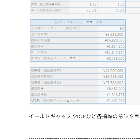
イールドギャップやDCRなど各指標の意味や
---------------------------------------------------------