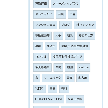
買取評価
クローズアップ現代
やってみたい
台風
災害
マンション買取
ブログ
1棟マンション
不動産売却
大手
地元
勉強の仕方
黒崎
商店街
福岡,不動産投資,融資
コンサル
福岡,不動産投資,ブログ
承天寺通り
質問
勉強
youtube
家
リースバック
管理
名古屋
利回り
目安
有料
FUKUOKA Smart EAST
福岡市南区