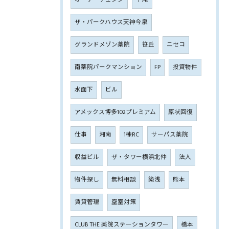
ザ・パークハウス天神今泉
グランドメゾン薬院
笹丘
ニセコ
南薬院パークマンション
FP
投資物件
水面下
ビル
アメックス博多102プレミアム
原状回復
仕事
湘南
1棟RC
サーパス薬院
収益ビル
ザ・タワー横浜北仲
法人
物件探し
無料相談
築浅
熊本
賃貸管理
空室対策
CLUB THE 薬院ステーションタワー
橋本