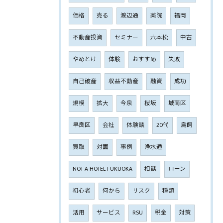
価格
売る
渡辺通
薬院
福岡
不動産投資
セミナー
六本松
中古
やめとけ
体験
おすすめ
失敗
自己破産
収益不動産
融資
成功
規模
拡大
今泉
桜坂
城南区
早良区
会社
体験談
20代
鳥飼
買取
対面
事例
浄水通
NOT A HOTEL FUKUOKA
相談
ローン
初心者
何から
リスク
種類
活用
サービス
RSU
税金
対策