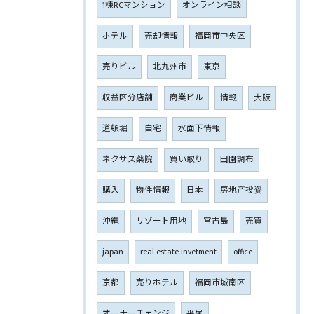
1棟RCマンション
オンライン相談
ホテル
売却情報
福岡市中央区
売りビル
北九州市
東京
収益区分店舗
商業ビル
情報
大阪
道頓堀
自宅
水面下情報
ネクサス薬院
買い取り
田園調布
購入
物件情報
日本
房地产投资
沖縄
リゾート用地
宮古島
売買
japan
real estate invetment
office
京都
売りホテル
福岡市城南区
オーナーチェンジ
平尾