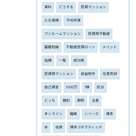
賃料
どうする
投資マンション
火災保険
不労所得
ワンルームマンション
投資用不動産
基礎知識
不動産投資ローン
メリット
指標
一覧
成功率
投資用マンション
収益物件
任意売却
自己資金
1000万
1棟
区分
どっち
個別
節税
注意
オンライン
箱崎
シリーズ
博多
本
佐賀
博多コネクティッド