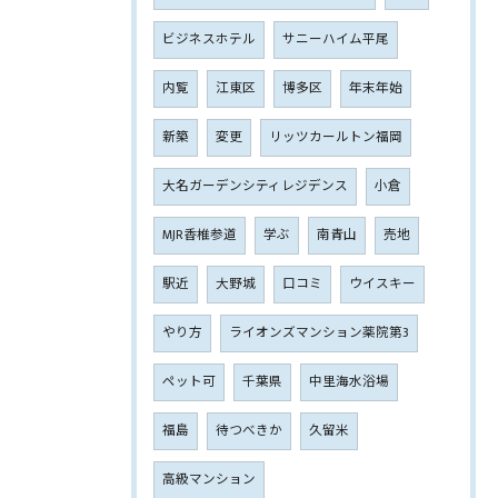
ビジネスホテル
サニーハイム平尾
内覧
江東区
博多区
年末年始
新築
変更
リッツカールトン福岡
大名ガーデンシティレジデンス
小倉
MJR香椎参道
学ぶ
南青山
売地
駅近
大野城
口コミ
ウイスキー
やり方
ライオンズマンション薬院第3
ペット可
千葉県
中里海水浴場
福島
待つべきか
久留米
高級マンション