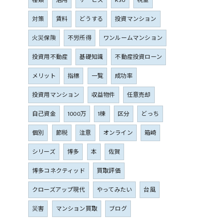
種類
活用
サービス
RSU
税金
対策
賃料
どうする
投資マンション
火災保険
不労所得
ワンルームマンション
投資用不動産
基礎知識
不動産投資ローン
メリット
指標
一覧
成功率
投資用マンション
収益物件
任意売却
自己資金
1000万
1棟
区分
どっち
個別
節税
注意
オンライン
箱崎
シリーズ
博多
本
佐賀
博多コネクティッド
買取評価
クローズアップ現代
やってみたい
台風
災害
マンション買取
ブログ