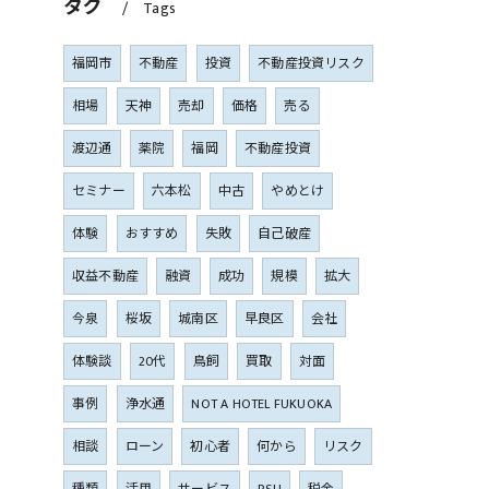
タグ
Tags
福岡市
不動産
投資
不動産投資リスク
相場
天神
売却
価格
売る
渡辺通
薬院
福岡
不動産投資
セミナー
六本松
中古
やめとけ
体験
おすすめ
失敗
自己破産
収益不動産
融資
成功
規模
拡大
今泉
桜坂
城南区
早良区
会社
体験談
20代
鳥飼
買取
対面
事例
浄水通
NOT A HOTEL FUKUOKA
相談
ローン
初心者
何から
リスク