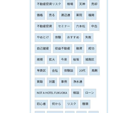
不動産投資リスク
相場
天神
売却
価格
売る
渡辺通
薬院
福岡
不動産投資
セミナー
六本松
中古
やめとけ
体験
おすすめ
失敗
自己破産
収益不動産
融資
成功
規模
拡大
今泉
桜坂
城南区
早良区
会社
体験談
20代
鳥飼
買取
対面
事例
浄水通
NOT A HOTEL FUKUOKA
相談
ローン
初心者
何から
リスク
種類