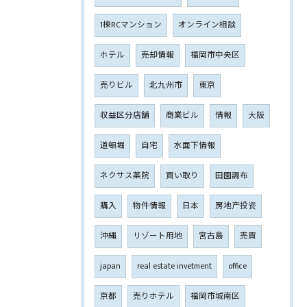
1棟RCマンション
オンライン相談
ホテル
売却情報
福岡市中央区
売りビル
北九州市
東京
収益区分店舗
商業ビル
情報
大阪
道頓堀
自宅
水面下情報
ネクサス薬院
買い取り
田園調布
購入
物件情報
日本
房地产投资
沖縄
リゾート用地
宮古島
売買
japan
real estate invetment
office
京都
売りホテル
福岡市城南区