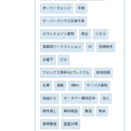
オーナーチェンジ
平尾
ザ・パークハウス天神今泉
グランドメゾン薬院
笹丘
ニセコ
南薬院パークマンション
FP
投資物件
水面下
ビル
アメックス博多102プレミアム
原状回復
仕事
湘南
1棟RC
サーパス薬院
収益ビル
ザ・タワー横浜北仲
法人
物件探し
無料相談
築浅
熊本
賃貸管理
空室対策