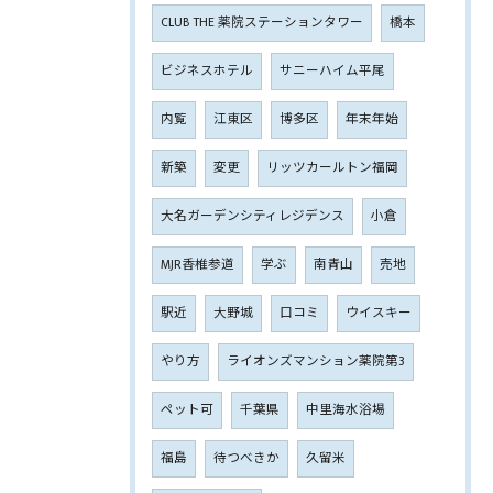
CLUB THE 薬院ステーションタワー
橋本
ビジネスホテル
サニーハイム平尾
内覧
江東区
博多区
年末年始
新築
変更
リッツカールトン福岡
大名ガーデンシティレジデンス
小倉
MJR香椎参道
学ぶ
南青山
売地
駅近
大野城
口コミ
ウイスキー
やり方
ライオンズマンション薬院第3
ペット可
千葉県
中里海水浴場
福島
待つべきか
久留米