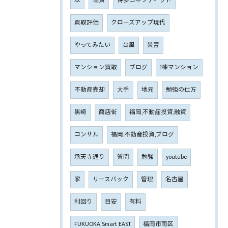
本
佐賀
博多コネクティッド
買取評価
クローズアップ現代
やってみたい
台風
災害
マンション買取
ブログ
1棟マンション
不動産売却
大手
地元
勉強の仕方
黒崎
商店街
福岡,不動産投資,融資
コンサル
福岡,不動産投資,ブログ
承天寺通り
質問
勉強
youtube
家
リースバック
管理
名古屋
利回り
目安
有料
FUKUOKA Smart EAST
福岡市南区