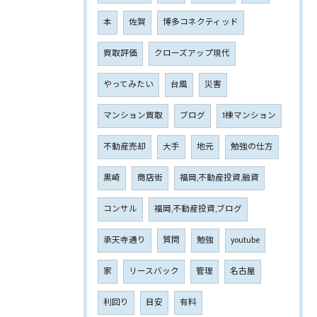
本
佐賀
博多コネクティッド
買取評価
クローズアップ現代
やってみたい
台風
災害
マンション買取
ブログ
1棟マンション
不動産売却
大手
地元
勉強の仕方
黒崎
商店街
福岡,不動産投資,融資
コンサル
福岡,不動産投資,ブログ
承天寺通り
質問
勉強
youtube
家
リースバック
管理
名古屋
利回り
目安
有料