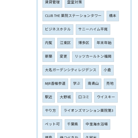
賃貸管理
空室対策
CLUB THE 薬院ステーションタワー
橋本
ビジネスホテル
サニーハイム平尾
内覧
江東区
博多区
年末年始
新築
変更
リッツカールトン福岡
大名ガーデンシティレジデンス
小倉
MJR香椎参道
学ぶ
南青山
売地
駅近
大野城
口コミ
ウイスキー
やり方
ライオンズマンション薬院第3
ペット可
千葉県
中里海水浴場
福島
待つべきか
久留米