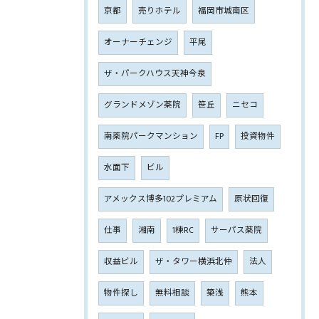
京都
売りホテル
福岡市城南区
オーナーチェンジ
平尾
ザ・パークハウス天神今泉
グランドメゾン薬院
笹丘
ニセコ
南薬院パークマンション
FP
投資物件
水面下
ビル
アメックス博多102プレミアム
原状回復
仕事
湘南
1棟RC
サーパス薬院
収益ビル
ザ・タワー横浜北仲
法人
物件探し
無料相談
築浅
熊本