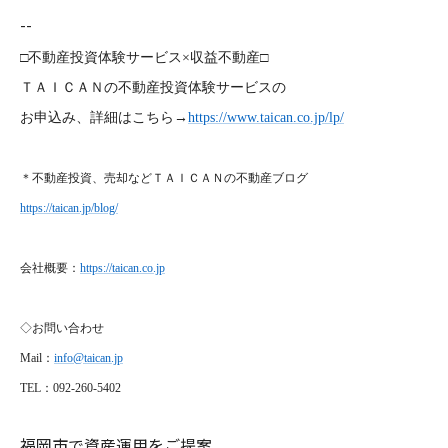
--
□不動産投資体験サービス×収益不動産□
ＴＡＩＣＡＮの不動産投資体験サービスの
お申込み、詳細はこちら→
https://www.taican.co.jp/lp/
＊不動産投資、売却などＴＡＩＣＡＮの不動産ブログ
https://taican.jp/blog/
会社概要：
https://taican.co.jp
◇お問い合わせ
Mail
：
info@taican.jp
TEL
：092-260-5402
福岡市で資産運用をご提案