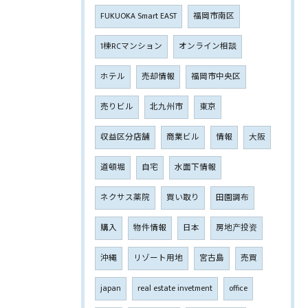
FUKUOKA Smart EAST
福岡市南区
1棟RCマンション
オンライン相談
ホテル
売却情報
福岡市中央区
売りビル
北九州市
東京
収益区分店舗
商業ビル
情報
大阪
道頓堀
自宅
水面下情報
ネクサス薬院
買い取り
田園調布
購入
物件情報
日本
房地产投资
沖縄
リゾート用地
宮古島
売買
japan
real estate invetment
office