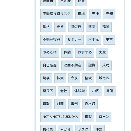
福岡市
不動産
投資
不動産投資リスク
相場
天神
売却
価格
売る
渡辺通
薬院
福岡
不動産投資
セミナー
六本松
中古
やめとけ
体験
おすすめ
失敗
自己破産
収益不動産
融資
成功
規模
拡大
今泉
桜坂
城南区
早良区
会社
体験談
20代
鳥飼
買取
対面
事例
浄水通
NOT A HOTEL FUKUOKA
相談
ローン
初心者
何から
リスク
種類