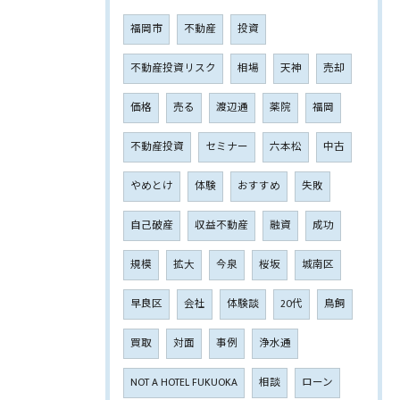
福岡市
不動産
投資
不動産投資リスク
相場
天神
売却
価格
売る
渡辺通
薬院
福岡
不動産投資
セミナー
六本松
中古
やめとけ
体験
おすすめ
失敗
自己破産
収益不動産
融資
成功
規模
拡大
今泉
桜坂
城南区
早良区
会社
体験談
20代
鳥飼
買取
対面
事例
浄水通
NOT A HOTEL FUKUOKA
相談
ローン