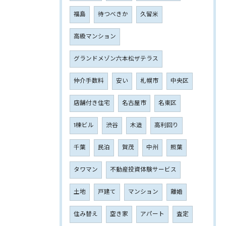
福島
待つべきか
久留米
高級マンション
グランドメゾン六本松ザテラス
仲介手数料
安い
札幌市
中央区
店舗付き住宅
名古屋市
名東区
1棟ビル
渋谷
木造
高利回り
千葉
民泊
賀茂
中州
照葉
タワマン
不動産投資体験サービス
土地
戸建て
マンション
離婚
住み替え
空き家
アパート
査定