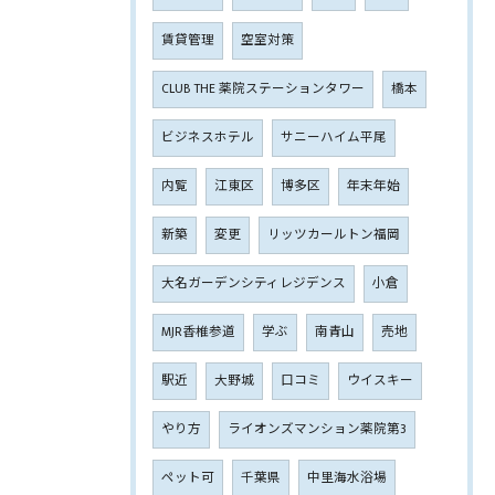
賃貸管理
空室対策
CLUB THE 薬院ステーションタワー
橋本
ビジネスホテル
サニーハイム平尾
内覧
江東区
博多区
年末年始
新築
変更
リッツカールトン福岡
大名ガーデンシティレジデンス
小倉
MJR香椎参道
学ぶ
南青山
売地
駅近
大野城
口コミ
ウイスキー
やり方
ライオンズマンション薬院第3
ペット可
千葉県
中里海水浴場