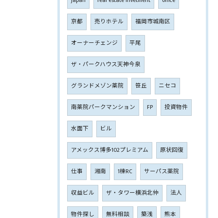
japan
real estate invetment
office
京都
売りホテル
福岡市城南区
オーナーチェンジ
平尾
ザ・パークハウス天神今泉
グランドメゾン薬院
笹丘
ニセコ
南薬院パークマンション
FP
投資物件
水面下
ビル
アメックス博多102プレミアム
原状回復
仕事
湘南
1棟RC
サーパス薬院
収益ビル
ザ・タワー横浜北仲
法人
物件探し
無料相談
築浅
熊本