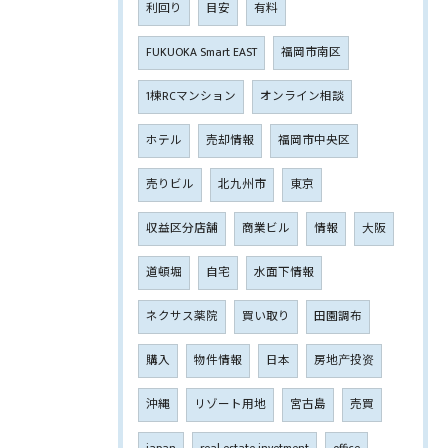
利回り
目安
有料
FUKUOKA Smart EAST
福岡市南区
1棟RCマンション
オンライン相談
ホテル
売却情報
福岡市中央区
売りビル
北九州市
東京
収益区分店舗
商業ビル
情報
大阪
道頓堀
自宅
水面下情報
ネクサス薬院
買い取り
田園調布
購入
物件情報
日本
房地产投资
沖縄
リゾート用地
宮古島
売買