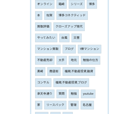
オンライン
箱崎
シリーズ
博多
本
佐賀
博多コネクティッド
買取評価
クローズアップ現代
やってみたい
台風
災害
マンション買取
ブログ
1棟マンション
不動産売却
大手
地元
勉強の仕方
黒崎
商店街
福岡,不動産投資,融資
コンサル
福岡,不動産投資,ブログ
承天寺通り
質問
勉強
youtube
家
リースバック
管理
名古屋