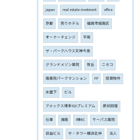
japan
real estate invetment
office
京都
売りホテル
福岡市城南区
オーナーチェンジ
平尾
ザ・パークハウス天神今泉
グランドメゾン薬院
笹丘
ニセコ
南薬院パークマンション
FP
投資物件
水面下
ビル
アメックス博多102プレミアム
原状回復
仕事
湘南
1棟RC
サーパス薬院
収益ビル
ザ・タワー横浜北仲
法人