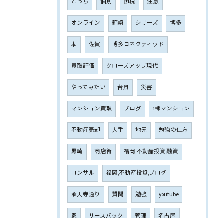
どっち
個別
節税
注意
オンライン
箱崎
シリーズ
博多
本
佐賀
博多コネクティッド
買取評価
クローズアップ現代
やってみたい
台風
災害
マンション買取
ブログ
1棟マンション
不動産売却
大手
地元
勉強の仕方
黒崎
商店街
福岡,不動産投資,融資
コンサル
福岡,不動産投資,ブログ
承天寺通り
質問
勉強
youtube
家
リースバック
管理
名古屋