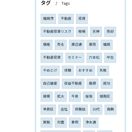
タグ
Tags
福岡市
不動産
投資
不動産投資リスク
相場
天神
売却
価格
売る
渡辺通
薬院
福岡
不動産投資
セミナー
六本松
中古
やめとけ
体験
おすすめ
失敗
自己破産
収益不動産
融資
成功
規模
拡大
今泉
桜坂
城南区
早良区
会社
体験談
20代
鳥飼
買取
対面
事例
浄水通