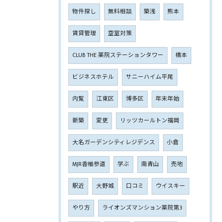
物件探し
無料相談
築浅
熊本
賃貸管理
空室対策
CLUB THE 薬院ステーションタワー
橋本
ビジネスホテル
サニーハイム平尾
内覧
江東区
博多区
年末年始
新築
変更
リッツカールトン福岡
大名ガーデンシティレジデンス
小倉
MJR香椎参道
学ぶ
南青山
売地
駅近
大野城
口コミ
ウイスキー
やり方
ライオンズマンション薬院第3