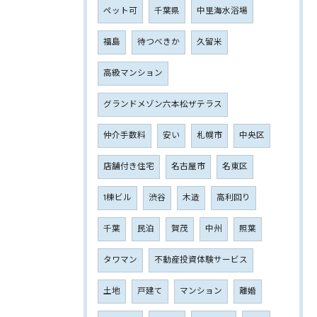
ペット可
千葉県
中里海水浴場
福島
待つべきか
久留米
高級マンション
グランドメゾン六本松ザテラス
仲介手数料
安い
札幌市
中央区
店舗付き住宅
名古屋市
名東区
1棟ビル
渋谷
木造
高利回り
千葉
民泊
賀茂
中州
照葉
タワマン
不動産投資体験サービス
土地
戸建て
マンション
離婚