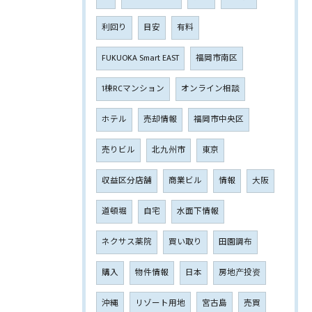
利回り
目安
有料
FUKUOKA Smart EAST
福岡市南区
1棟RCマンション
オンライン相談
ホテル
売却情報
福岡市中央区
売りビル
北九州市
東京
収益区分店舗
商業ビル
情報
大阪
道頓堀
自宅
水面下情報
ネクサス薬院
買い取り
田園調布
購入
物件情報
日本
房地产投资
沖縄
リゾート用地
宮古島
売買