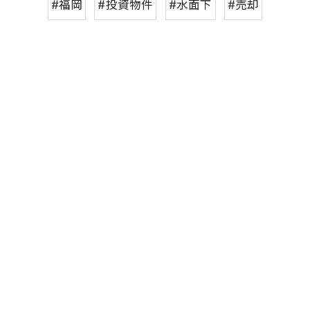
#福岡
#投資物件
#水面下
#売却