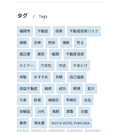
タグ
Tags
福岡市
不動産
投資
不動産投資リスク
相場
天神
売却
価格
売る
渡辺通
薬院
福岡
不動産投資
セミナー
六本松
中古
やめとけ
体験
おすすめ
失敗
自己破産
収益不動産
融資
成功
規模
拡大
今泉
桜坂
城南区
早良区
会社
体験談
20代
鳥飼
買取
対面
事例
浄水通
NOT A HOTEL FUKUOKA