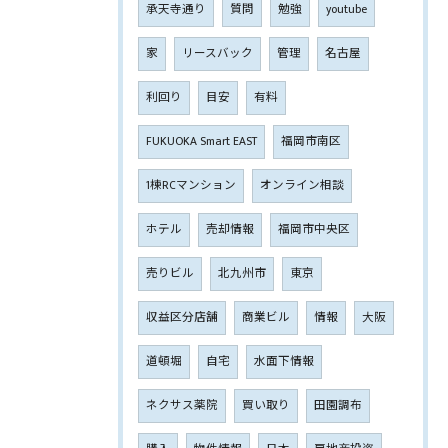
承天寺通り
質問
勉強
youtube
家
リースバック
管理
名古屋
利回り
目安
有料
FUKUOKA Smart EAST
福岡市南区
1棟RCマンション
オンライン相談
ホテル
売却情報
福岡市中央区
売りビル
北九州市
東京
収益区分店舗
商業ビル
情報
大阪
道頓堀
自宅
水面下情報
ネクサス薬院
買い取り
田園調布