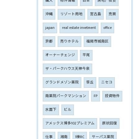
購入
物件情報
日本
房地产投资
沖縄
リゾート用地
宮古島
売買
japan
real estate invetment
office
京都
売りホテル
福岡市城南区
オーナーチェンジ
平尾
ザ・パークハウス天神今泉
グランドメゾン薬院
笹丘
ニセコ
南薬院パークマンション
FP
投資物件
水面下
ビル
アメックス博多102プレミアム
原状回復
仕事
湘南
1棟RC
サーパス薬院