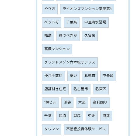
やり方
ライオンズマンション薬院第3
ペット可
千葉県
中里海水浴場
福島
待つべきか
久留米
高級マンション
グランドメゾン六本松ザテラス
仲介手数料
安い
札幌市
中央区
店舗付き住宅
名古屋市
名東区
1棟ビル
渋谷
木造
高利回り
千葉
民泊
賀茂
中州
照葉
タワマン
不動産投資体験サービス