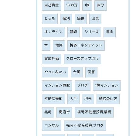
自己資金
1000万
1棟
区分
どっち
個別
節税
注意
オンライン
箱崎
シリーズ
博多
本
佐賀
博多コネクティッド
買取評価
クローズアップ現代
やってみたい
台風
災害
マンション買取
ブログ
1棟マンション
不動産売却
大手
地元
勉強の仕方
黒崎
商店街
福岡,不動産投資,融資
コンサル
福岡,不動産投資,ブログ