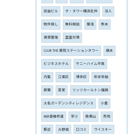
収益ビル
ザ・タワー横浜北仲
法人
物件探し
無料相談
築浅
熊本
賃貸管理
空室対策
CLUB THE 薬院ステーションタワー
橋本
ビジネスホテル
サニーハイム平尾
内覧
江東区
博多区
年末年始
新築
変更
リッツカールトン福岡
大名ガーデンシティレジデンス
小倉
MJR香椎参道
学ぶ
南青山
売地
駅近
大野城
口コミ
ウイスキー