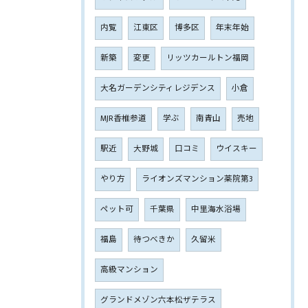
内覧
江東区
博多区
年末年始
新築
変更
リッツカールトン福岡
大名ガーデンシティレジデンス
小倉
MJR香椎参道
学ぶ
南青山
売地
駅近
大野城
口コミ
ウイスキー
やり方
ライオンズマンション薬院第3
ペット可
千葉県
中里海水浴場
福島
待つべきか
久留米
高級マンション
グランドメゾン六本松ザテラス