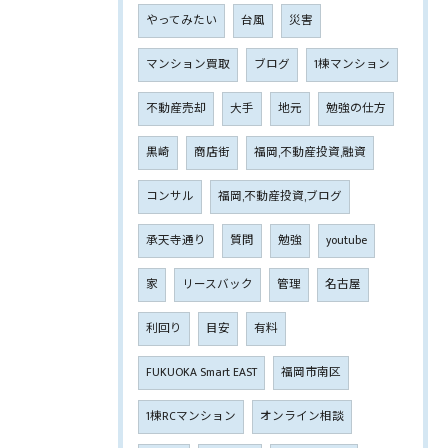
やってみたい
台風
災害
マンション買取
ブログ
1棟マンション
不動産売却
大手
地元
勉強の仕方
黒崎
商店街
福岡,不動産投資,融資
コンサル
福岡,不動産投資,ブログ
承天寺通り
質問
勉強
youtube
家
リースバック
管理
名古屋
利回り
目安
有料
FUKUOKA Smart EAST
福岡市南区
1棟RCマンション
オンライン相談