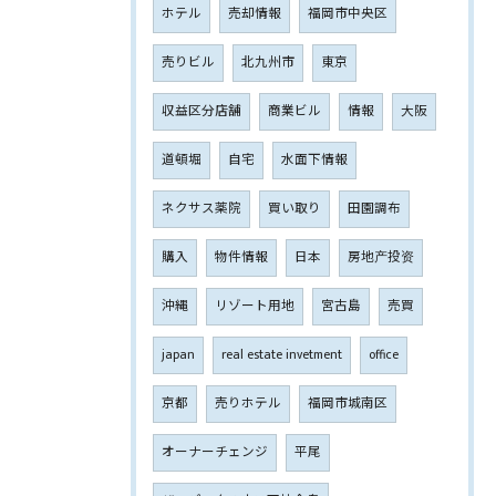
ホテル
売却情報
福岡市中央区
売りビル
北九州市
東京
収益区分店舗
商業ビル
情報
大阪
道頓堀
自宅
水面下情報
ネクサス薬院
買い取り
田園調布
購入
物件情報
日本
房地产投资
沖縄
リゾート用地
宮古島
売買
japan
real estate invetment
office
京都
売りホテル
福岡市城南区
オーナーチェンジ
平尾