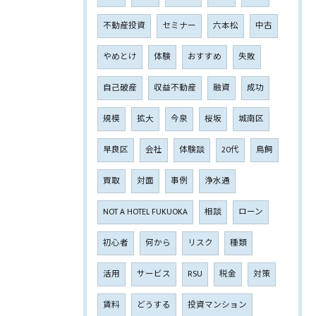
不動産投資
セミナー
六本松
中古
やめとけ
体験
おすすめ
失敗
自己破産
収益不動産
融資
成功
規模
拡大
今泉
桜坂
城南区
早良区
会社
体験談
20代
鳥飼
買取
対面
事例
浄水通
NOT A HOTEL FUKUOKA
相談
ローン
初心者
何から
リスク
種類
活用
サービス
RSU
税金
対策
賃料
どうする
投資マンション