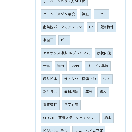
ザ・パークハウス天神今泉
グランドメゾン薬院
笹丘
ニセコ
南薬院パークマンション
FP
投資物件
水面下
ビル
アメックス博多102プレミアム
原状回復
仕事
湘南
1棟RC
サーパス薬院
収益ビル
ザ・タワー横浜北仲
法人
物件探し
無料相談
築浅
熊本
賃貸管理
空室対策
CLUB THE 薬院ステーションタワー
橋本
ビジネスホテル
サニーハイム平尾