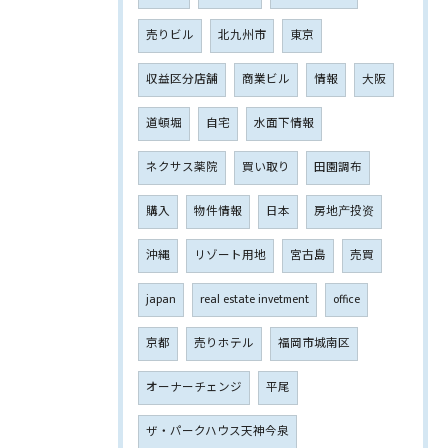
売りビル
北九州市
東京
収益区分店舗
商業ビル
情報
大阪
道頓堀
自宅
水面下情報
ネクサス薬院
買い取り
田園調布
購入
物件情報
日本
房地产投资
沖縄
リゾート用地
宮古島
売買
japan
real estate invetment
office
京都
売りホテル
福岡市城南区
オーナーチェンジ
平尾
ザ・パークハウス天神今泉