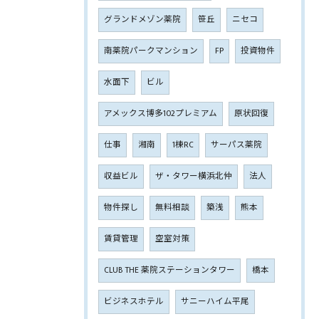
グランドメゾン薬院
笹丘
ニセコ
南薬院パークマンション
FP
投資物件
水面下
ビル
アメックス博多102プレミアム
原状回復
仕事
湘南
1棟RC
サーパス薬院
収益ビル
ザ・タワー横浜北仲
法人
物件探し
無料相談
築浅
熊本
賃貸管理
空室対策
CLUB THE 薬院ステーションタワー
橋本
ビジネスホテル
サニーハイム平尾