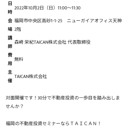
日
2022年10月2日（日）11:00～11:30
時
会
福岡市中央区高砂1-1-25 ニューガイアオフィス天神
場
2階
講
森﨑 栄紀TAICAN株式会社 代表取締役
師
費
無料
用
主
TAICAN株式会社
催
対面開催です！30分で不動産投資の一歩目を踏み出しま
せんか？
福岡の不動産投資セミナーならＴＡＩＣＡＮ！