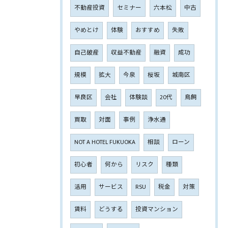
不動産投資
セミナー
六本松
中古
やめとけ
体験
おすすめ
失敗
自己破産
収益不動産
融資
成功
規模
拡大
今泉
桜坂
城南区
早良区
会社
体験談
20代
鳥飼
買取
対面
事例
浄水通
NOT A HOTEL FUKUOKA
相談
ローン
初心者
何から
リスク
種類
活用
サービス
RSU
税金
対策
賃料
どうする
投資マンション