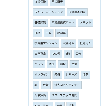
火災保険
不労所得
ワンルームマンション
投資用不動産
基礎知識
不動産投資ローン
メリット
指標
一覧
成功率
投資用マンション
収益物件
任意売却
自己資金
1000万
1棟
区分
どっち
個別
節税
注意
オンライン
箱崎
シリーズ
博多
本
佐賀
博多コネクティッド
買取評価
クローズアップ現代
やってみたい
台風
災害