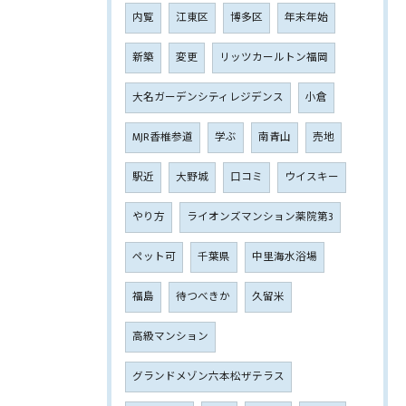
内覧
江東区
博多区
年末年始
新築
変更
リッツカールトン福岡
大名ガーデンシティレジデンス
小倉
MJR香椎参道
学ぶ
南青山
売地
駅近
大野城
口コミ
ウイスキー
やり方
ライオンズマンション薬院第3
ペット可
千葉県
中里海水浴場
福島
待つべきか
久留米
高級マンション
グランドメゾン六本松ザテラス