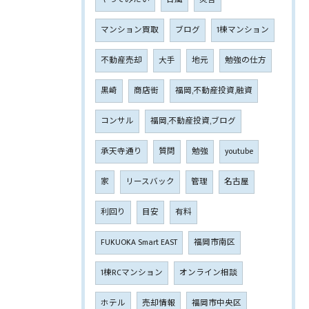
マンション買取
ブログ
1棟マンション
不動産売却
大手
地元
勉強の仕方
黒崎
商店街
福岡,不動産投資,融資
コンサル
福岡,不動産投資,ブログ
承天寺通り
質問
勉強
youtube
家
リースバック
管理
名古屋
利回り
目安
有料
FUKUOKA Smart EAST
福岡市南区
1棟RCマンション
オンライン相談
ホテル
売却情報
福岡市中央区