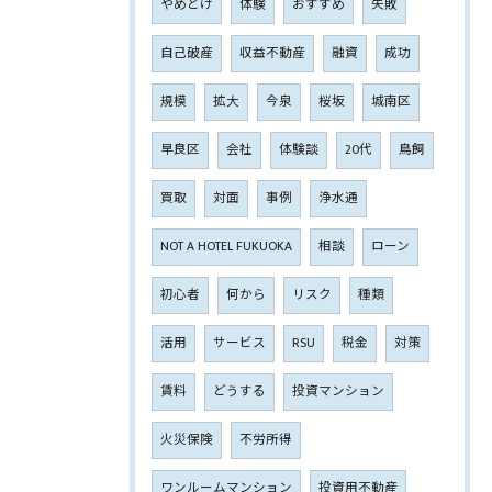
やめとけ
体験
おすすめ
失敗
自己破産
収益不動産
融資
成功
規模
拡大
今泉
桜坂
城南区
早良区
会社
体験談
20代
鳥飼
買取
対面
事例
浄水通
NOT A HOTEL FUKUOKA
相談
ローン
初心者
何から
リスク
種類
活用
サービス
RSU
税金
対策
賃料
どうする
投資マンション
火災保険
不労所得
ワンルームマンション
投資用不動産