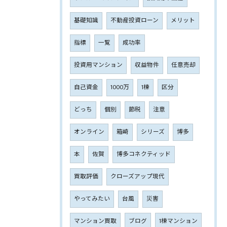
基礎知識
不動産投資ローン
メリット
指標
一覧
成功率
投資用マンション
収益物件
任意売却
自己資金
1000万
1棟
区分
どっち
個別
節税
注意
オンライン
箱崎
シリーズ
博多
本
佐賀
博多コネクティッド
買取評価
クローズアップ現代
やってみたい
台風
災害
マンション買取
ブログ
1棟マンション