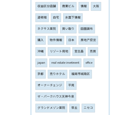
収益区分店舗
商業ビル
情報
大阪
道頓堀
自宅
水面下情報
ネクサス薬院
買い取り
田園調布
購入
物件情報
日本
房地产投资
沖縄
リゾート用地
宮古島
売買
japan
real estate invetment
office
京都
売りホテル
福岡市城南区
オーナーチェンジ
平尾
ザ・パークハウス天神今泉
グランドメゾン薬院
笹丘
ニセコ