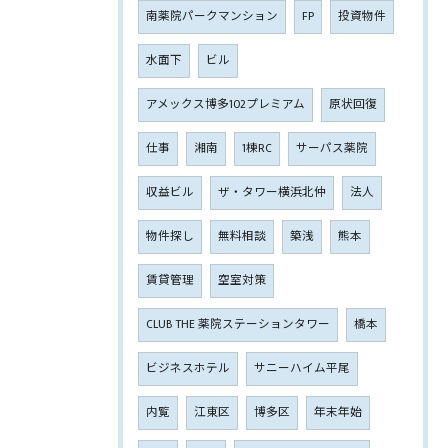
南薬院パークマンション
FP
投資物件
水面下
ビル
アメックス博多102プレミアム
原状回復
仕事
湘南
1棟RC
サーパス薬院
収益ビル
ザ・タワー横浜北仲
法人
物件探し
無料相談
築浅
熊本
賃貸管理
空室対策
CLUB THE 薬院ステーションタワー
橋本
ビジネスホテル
サニーハイム平尾
内覧
江東区
博多区
年末年始