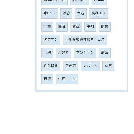
店舗付き住宅
名古屋市
名東区
1棟ビル
渋谷
木造
高利回り
千葉
民泊
賀茂
中州
照葉
タワマン
不動産投資体験サービス
土地
戸建て
マンション
離婚
住み替え
空き家
アパート
査定
相続
住宅ローン