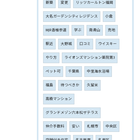
新築
変更
リッツカールトン福岡
大名ガーデンシティレジデンス
小倉
MJR香椎参道
学ぶ
南青山
売地
駅近
大野城
口コミ
ウイスキー
やり方
ライオンズマンション薬院第3
ペット可
千葉県
中里海水浴場
福島
待つべきか
久留米
高級マンション
グランドメゾン六本松ザテラス
仲介手数料
安い
札幌市
中央区