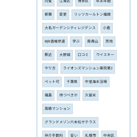
内覧
江東区
博多区
年末年始
新築
変更
リッツカールトン福岡
大名ガーデンシティレジデンス
小倉
MJR香椎参道
学ぶ
南青山
売地
駅近
大野城
口コミ
ウイスキー
やり方
ライオンズマンション薬院第3
ペット可
千葉県
中里海水浴場
福島
待つべきか
久留米
高級マンション
グランドメゾン六本松ザテラス
仲介手数料
安い
札幌市
中央区