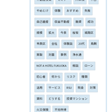
やめとけ
体験
おすすめ
失敗
自己破産
収益不動産
融資
成功
規模
拡大
今泉
桜坂
城南区
早良区
会社
体験談
20代
鳥飼
買取
対面
事例
浄水通
NOT A HOTEL FUKUOKA
相談
ローン
初心者
何から
リスク
種類
活用
サービス
RSU
税金
対策
賃料
どうする
投資マンション
火災保険
不労所得