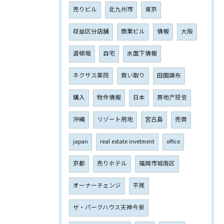
売りビル
北九州市
東京
収益区分店舗
商業ビル
情報
大阪
道頓堀
自宅
水面下情報
ネクサス薬院
買い取り
田園調布
購入
物件情報
日本
房地产投资
沖縄
リゾート用地
宮古島
売買
japan
real estate invetment
office
京都
売りホテル
福岡市城南区
オーナーチェンジ
平尾
ザ・パークハウス天神今泉