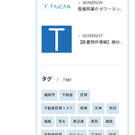
2023/05/23
香椎照葉のタワーマンション！高利回りオーナーチェンジ販売します！
2023/03/27
【新着物件情報】絶対に手に入れたい福岡市西中洲の収益テナントビル
タグ
Tags
福岡市
不動産
投資
不動産投資リスク
相場
天神
売却
価格
売る
渡辺通
薬院
福岡
不動産投資
セミナー
六本松
中古