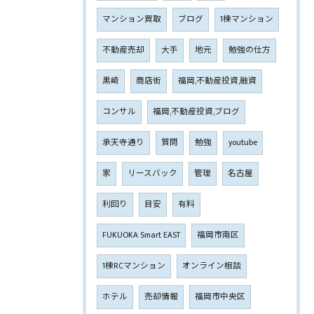
マンション買取
ブログ
1棟マンション
不動産売却
大手
地元
勉強の仕方
黒崎
商店街
福岡,不動産投資,融資
コンサル
福岡,不動産投資,ブログ
承天寺通り
質問
勉強
youtube
家
リースバック
管理
名古屋
利回り
目安
有料
FUKUOKA Smart EAST
福岡市南区
1棟RCマンション
オンライン相談
ホテル
売却情報
福岡市中央区