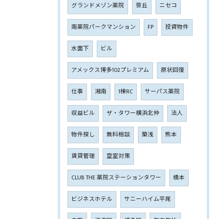
グランドメゾン薬院
笹丘
ニセコ
南薬院パークマンション
FP
投資物件
水面下
ビル
アメックス博多102プレミアム
原状回復
仕事
湘南
1棟RC
サーパス薬院
収益ビル
ザ・タワー横浜北仲
法人
物件探し
無料相談
築浅
熊本
賃貸管理
空室対策
CLUB THE 薬院ステーションタワー
橋本
ビジネスホテル
サニーハイム平尾