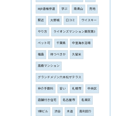
MJR香椎参道
学ぶ
南青山
売地
駅近
大野城
口コミ
ウイスキー
やり方
ライオンズマンション薬院第3
ペット可
千葉県
中里海水浴場
福島
待つべきか
久留米
高級マンション
グランドメゾン六本松ザテラス
仲介手数料
安い
札幌市
中央区
店舗付き住宅
名古屋市
名東区
1棟ビル
渋谷
木造
高利回り