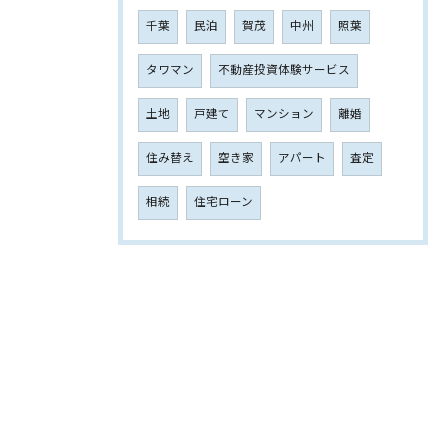
千葉
民泊
賀茂
中州
照葉
タワマン
不動産投資体験サービス
土地
戸建て
マンション
離婚
住み替え
空き家
アパート
査定
相続
住宅ローン