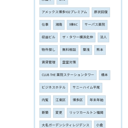
アメックス博多102プレミアム
原状回復
仕事
湘南
1棟RC
サーパス薬院
収益ビル
ザ・タワー横浜北仲
法人
物件探し
無料相談
築浅
熊本
賃貸管理
空室対策
CLUB THE 薬院ステーションタワー
橋本
ビジネスホテル
サニーハイム平尾
内覧
江東区
博多区
年末年始
新築
変更
リッツカールトン福岡
大名ガーデンシティレジデンス
小倉