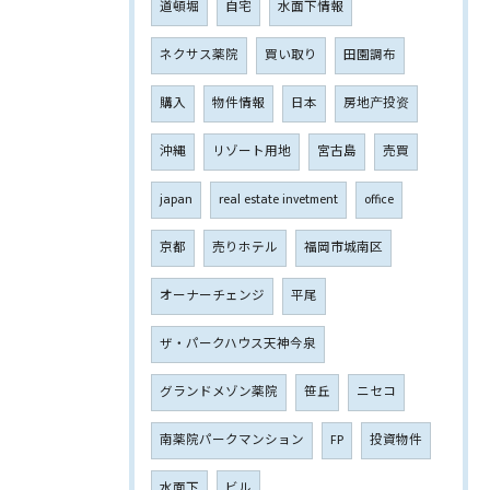
道頓堀
自宅
水面下情報
ネクサス薬院
買い取り
田園調布
購入
物件情報
日本
房地产投资
沖縄
リゾート用地
宮古島
売買
japan
real estate invetment
office
京都
売りホテル
福岡市城南区
オーナーチェンジ
平尾
ザ・パークハウス天神今泉
グランドメゾン薬院
笹丘
ニセコ
南薬院パークマンション
FP
投資物件
水面下
ビル