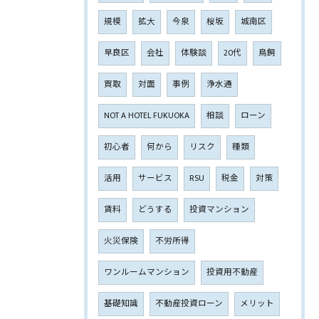
規模
拡大
今泉
桜坂
城南区
早良区
会社
体験談
20代
鳥飼
買取
対面
事例
浄水通
NOT A HOTEL FUKUOKA
相談
ローン
初心者
何から
リスク
種類
活用
サービス
RSU
税金
対策
賃料
どうする
投資マンション
火災保険
不労所得
ワンルームマンション
投資用不動産
基礎知識
不動産投資ローン
メリット