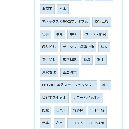
水面下
ビル
アメックス博多102プレミアム
原状回復
仕事
湘南
1棟RC
サーパス薬院
収益ビル
ザ・タワー横浜北仲
法人
物件探し
無料相談
築浅
熊本
賃貸管理
空室対策
CLUB THE 薬院ステーションタワー
橋本
ビジネスホテル
サニーハイム平尾
内覧
江東区
博多区
年末年始
新築
変更
リッツカールトン福岡