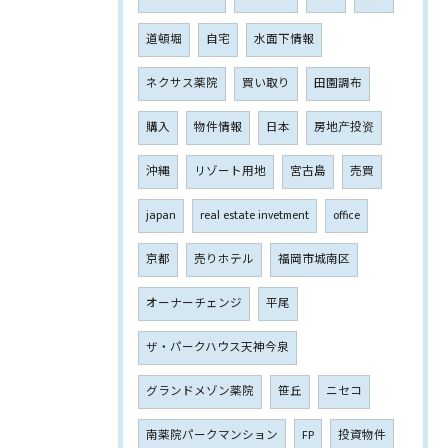
道頓堀
自宅
水面下情報
ネクサス薬院
買い取り
田園調布
購入
物件情報
日本
房地产投资
沖縄
リゾート用地
宮古島
売買
japan
real estate invetment
office
京都
売りホテル
福岡市城南区
オーナーチェンジ
平尾
ザ・パークハウス天神今泉
グランドメゾン薬院
笹丘
ニセコ
南薬院パークマンション
FP
投資物件