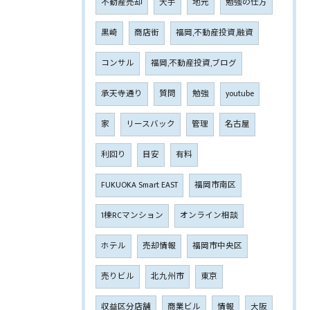
不動産売却
大手
地元
勉強の仕方
黒崎
商店街
福岡,不動産投資,融資
コンサル
福岡,不動産投資,ブログ
承天寺通り
質問
勉強
youtube
家
リースバック
管理
名古屋
利回り
目安
有料
FUKUOKA Smart EAST
福岡市南区
1棟RCマンション
オンライン相談
ホテル
売却情報
福岡市中央区
売りビル
北九州市
東京
収益区分店舗
商業ビル
情報
大阪