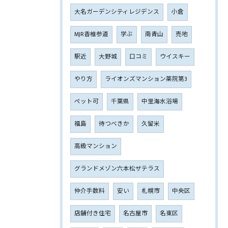
大名ガーデンシティレジデンス
小倉
MJR香椎参道
学ぶ
南青山
売地
駅近
大野城
口コミ
ウイスキー
やり方
ライオンズマンション薬院第3
ペット可
千葉県
中里海水浴場
福島
待つべきか
久留米
高級マンション
グランドメゾン六本松ザテラス
仲介手数料
安い
札幌市
中央区
店舗付き住宅
名古屋市
名東区