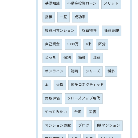
基礎知識
不動産投資ローン
メリット
指標
一覧
成功率
投資用マンション
収益物件
任意売却
自己資金
1000万
1棟
区分
どっち
個別
節税
注意
オンライン
箱崎
シリーズ
博多
本
佐賀
博多コネクティッド
買取評価
クローズアップ現代
やってみたい
台風
災害
マンション買取
ブログ
1棟マンション