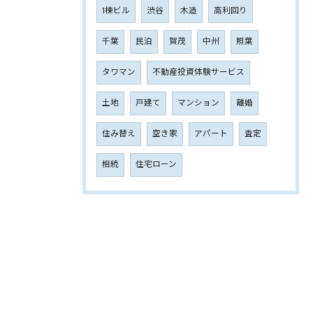
1棟ビル
渋谷
木造
高利回り
千葉
民泊
賀茂
中州
照葉
タワマン
不動産投資体験サービス
土地
戸建て
マンション
離婚
住み替え
空き家
アパート
査定
相続
住宅ローン