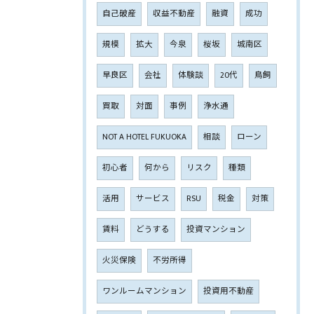
自己破産
収益不動産
融資
成功
規模
拡大
今泉
桜坂
城南区
早良区
会社
体験談
20代
鳥飼
買取
対面
事例
浄水通
NOT A HOTEL FUKUOKA
相談
ローン
初心者
何から
リスク
種類
活用
サービス
RSU
税金
対策
賃料
どうする
投資マンション
火災保険
不労所得
ワンルームマンション
投資用不動産