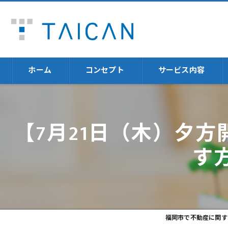
ホーム
コンセプト
サービス内容
不動産売却
【7月21日（木）夕
福岡の不動産売却に
す
不動産投資体験
火災保険
資産運用
福岡市で不動産に関する
セミナー