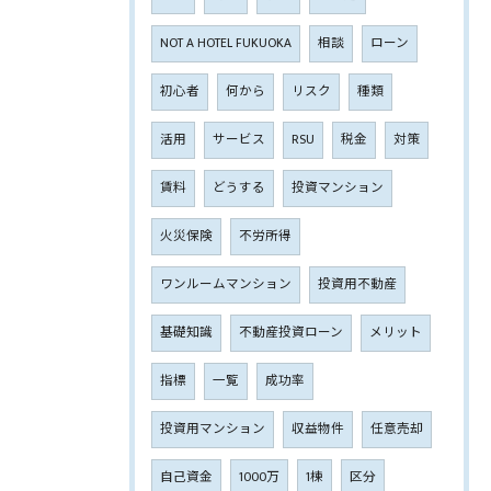
NOT A HOTEL FUKUOKA
相談
ローン
初心者
何から
リスク
種類
活用
サービス
RSU
税金
対策
賃料
どうする
投資マンション
火災保険
不労所得
ワンルームマンション
投資用不動産
基礎知識
不動産投資ローン
メリット
指標
一覧
成功率
投資用マンション
収益物件
任意売却
自己資金
1000万
1棟
区分