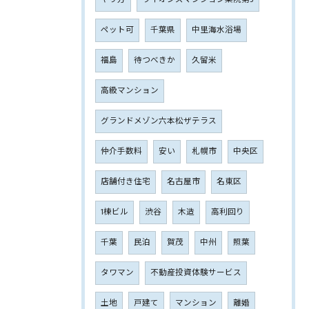
ペット可
千葉県
中里海水浴場
福島
待つべきか
久留米
高級マンション
グランドメゾン六本松ザテラス
仲介手数料
安い
札幌市
中央区
店舗付き住宅
名古屋市
名東区
1棟ビル
渋谷
木造
高利回り
千葉
民泊
賀茂
中州
照葉
タワマン
不動産投資体験サービス
土地
戸建て
マンション
離婚