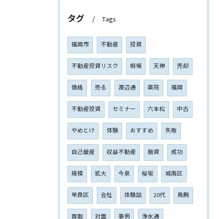
タグ
Tags
福岡市
不動産
投資
不動産投資リスク
相場
天神
売却
価格
売る
渡辺通
薬院
福岡
不動産投資
セミナー
六本松
中古
やめとけ
体験
おすすめ
失敗
自己破産
収益不動産
融資
成功
規模
拡大
今泉
桜坂
城南区
早良区
会社
体験談
20代
鳥飼
買取
対面
事例
浄水通