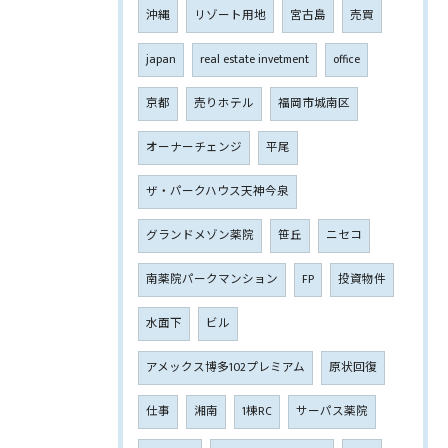
沖縄
リゾート用地
宮古島
売買
japan
real estate invetment
office
京都
売りホテル
福岡市城南区
オーナーチェンジ
平尾
ザ・パークハウス天神今泉
グランドメゾン薬院
笹丘
ニセコ
南薬院パークマンション
FP
投資物件
水面下
ビル
アメックス博多102プレミアム
原状回復
仕事
湘南
1棟RC
サーパス薬院