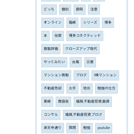
どっち
個別
節税
注意
オンライン
箱崎
シリーズ
博多
本
佐賀
博多コネクティッド
買取評価
クローズアップ現代
やってみたい
台風
災害
マンション買取
ブログ
1棟マンション
不動産売却
大手
地元
勉強の仕方
黒崎
商店街
福岡,不動産投資,融資
コンサル
福岡,不動産投資,ブログ
承天寺通り
質問
勉強
youtube