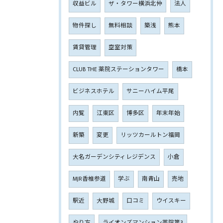
収益ビル
ザ・タワー横浜北仲
法人
物件探し
無料相談
築浅
熊本
賃貸管理
空室対策
CLUB THE 薬院ステーションタワー
橋本
ビジネスホテル
サニーハイム平尾
内覧
江東区
博多区
年末年始
新築
変更
リッツカールトン福岡
大名ガーデンシティレジデンス
小倉
MJR香椎参道
学ぶ
南青山
売地
駅近
大野城
口コミ
ウイスキー
やり方
ライオンズマンション薬院第3